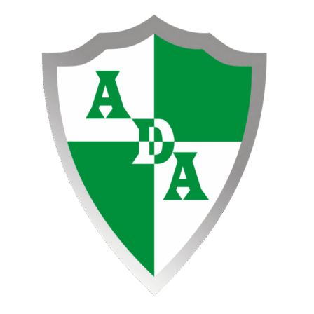
Ir
NUEVO
al
EXTRANJERO
contenido
PARA
ATENAS