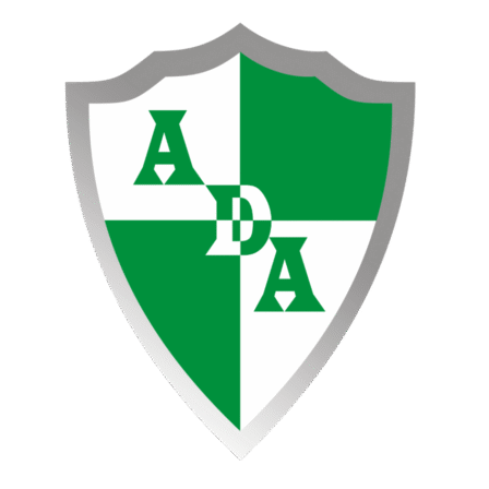
Ir
PREVIA
al
ATENAS
contenido
VS
LA
UNIÓN