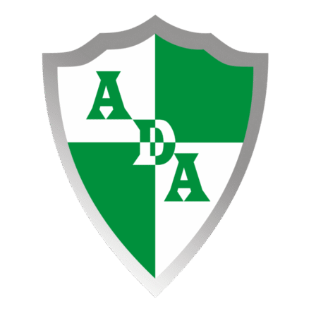
Ir
PREVIA
al
INSTITUTO
contenido
VS
ATENAS