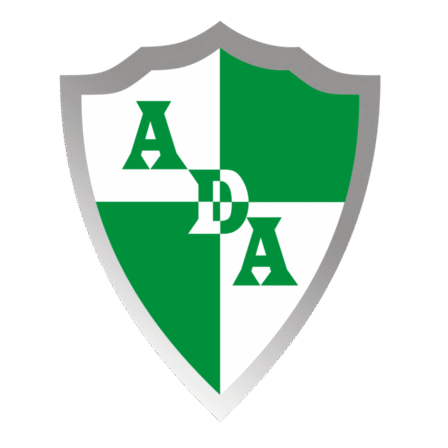
Ir
PRIMER
al
PUNTO
contenido
EN
CASA