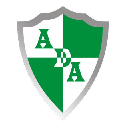
Ir
PREVIA
al
PLAY-
contenido
OUT
JUEGO
3