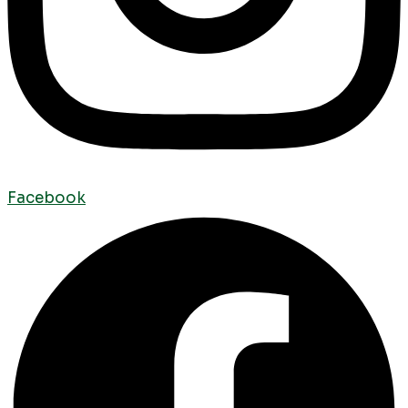
Facebook