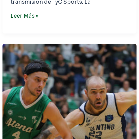
transmisión de TyC Sports. La
Leer Más »