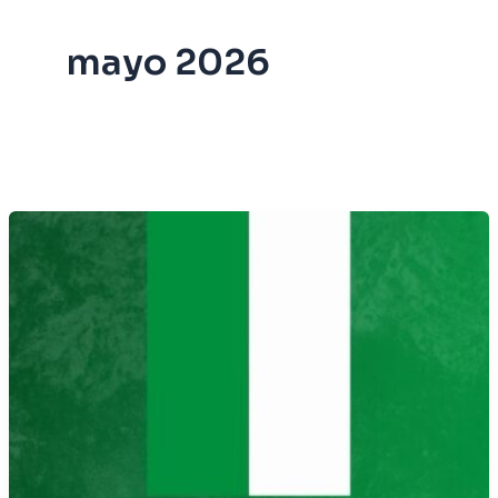
mayo 2026