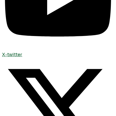
X-twitter