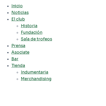
Inicio
Noticias
El club
Historia
Fundación
Sala de trofeos
Prensa
Asociate
Bar
Tienda
Indumentaria
Merchandising