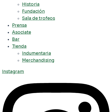
Historia
Fundación
Sala de trofeos
Prensa
Asociate
Bar
Tienda
Indumentaria
Merchandising
Instagram