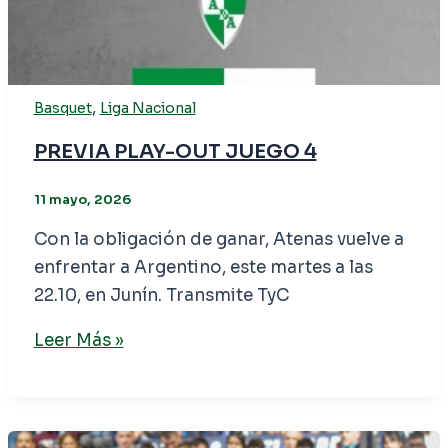
,
Basquet
Liga Nacional
PREVIA PLAY-OUT JUEGO 4
11 mayo, 2026
Con la obligación de ganar, Atenas vuelve a
enfrentar a Argentino, este martes a las
22.10, en Junín. Transmite TyC
Leer Más »