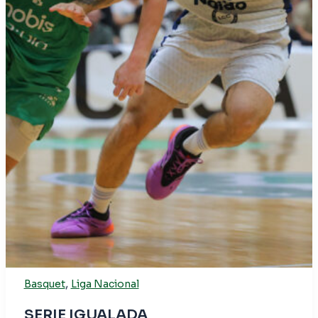
,
Basquet
Liga Nacional
SERIE IGUALADA