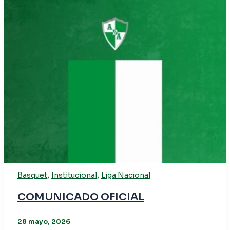
,
,
Basquet
Institucional
Liga Nacional
COMUNICADO OFICIAL
28 mayo, 2026