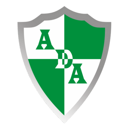
Ir
al
contenido