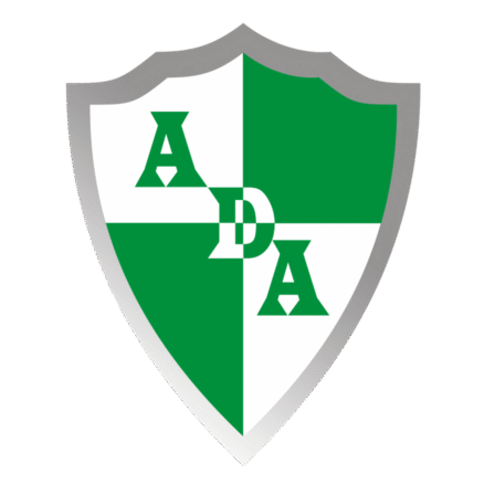
Ir
al
contenido