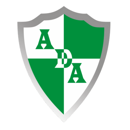
Ir
al
contenido