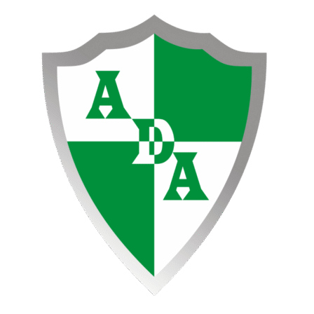
Ir
al
contenido