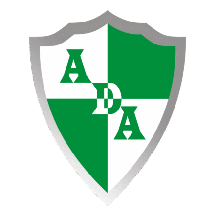
Ir
al
contenido