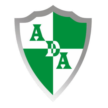
Ir
al
contenido