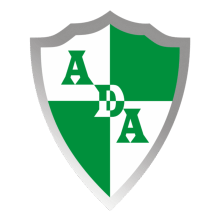
Ir
al
contenido