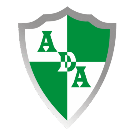
Ir
al
contenido