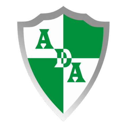
Ir
al
contenido