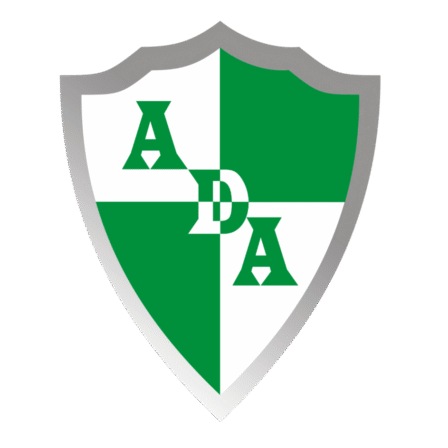
Ir
al
contenido