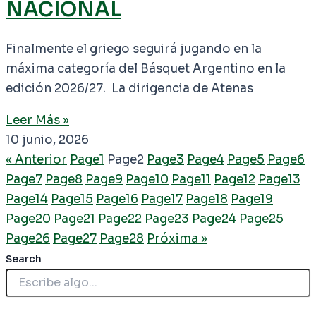
NACIONAL
Finalmente el griego seguirá jugando en la
máxima categoría del Básquet Argentino en la
edición 2026/27. La dirigencia de Atenas
Leer Más »
10 junio, 2026
« Anterior
Page
1
Page
2
Page
3
Page
4
Page
5
Page
6
Page
7
Page
8
Page
9
Page
10
Page
11
Page
12
Page
13
Page
14
Page
15
Page
16
Page
17
Page
18
Page
19
Page
20
Page
21
Page
22
Page
23
Page
24
Page
25
Page
26
Page
27
Page
28
Próxima »
Search