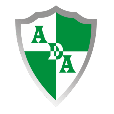
Ir
al
contenido