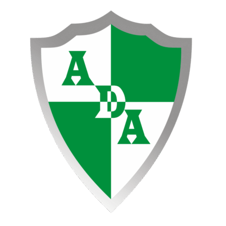
Ir
al
contenido