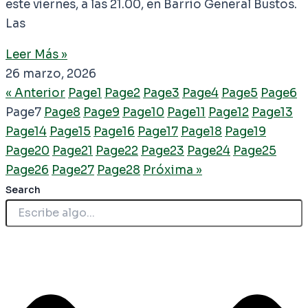
este viernes, a las 21.00, en Barrio General Bustos.
Las
Leer Más »
26 marzo, 2026
« Anterior
Page
1
Page
2
Page
3
Page
4
Page
5
Page
6
Page
7
Page
8
Page
9
Page
10
Page
11
Page
12
Page
13
Page
14
Page
15
Page
16
Page
17
Page
18
Page
19
Page
20
Page
21
Page
22
Page
23
Page
24
Page
25
Page
26
Page
27
Page
28
Próxima »
Search