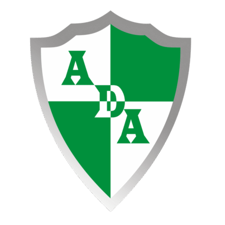
Ir
al
contenido